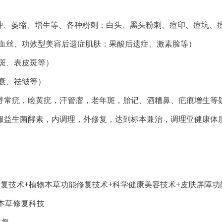
囊肿、萎缩、增生等、各种粉刺：白头、黑头粉刺、痘印、痘坑、
红血丝、功效型美容后遗症肌肤：果酸后遗症、激素脸等）
斑、表皮斑等）
衰、祛皱等）
寻常疣，睑黄疣，汗管瘤，老年斑，胎记、酒糟鼻、疤痕增生等
服益生菌酵素，内调理，外修复，达到标本兼治，调理亚健康体
复技术+植物本草功能修复技术+科学健康美容技术+皮肤屏障功
本草修复科技
修复