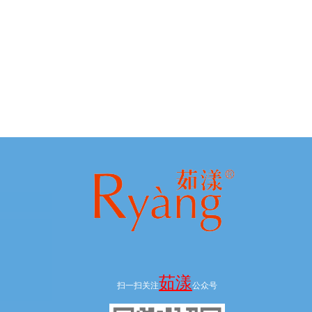
茹漾
扫一扫关注
公众号