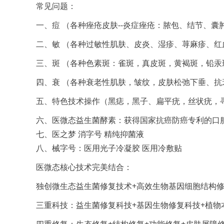
常见问题：
一、痘 （各种痤疮皮肤--炎症痤疮：脓包、结节、
二、敏 （各种过敏性肌肤、皮炎、湿疹、荨麻疹、
三、斑 （各种色素斑：雀斑，真皮斑，黄褐斑，铅汞
四、衰 （各种衰老性肌肤，皱纹，皮肤松弛下垂、抗
五、特色技术操作（黑痣，黑子、扁平疣，丝状疣，
六、医微态益生菌酵素：获得国家抗癌防癌专利的口
七、医之梦 消字号 精纯抑菌液
八、械字号：医用光子冷凝胶 医用冷敷贴
医微态核心技术完美结合：
独创微生态益生菌修复技术+高效生物基因细胞结构修
三重科技：益生菌修复科技+基因生物修复科技+植物
四重修复：生态修复+结构修复+功能修复+皮肤屏障