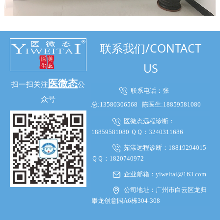
联系我们/CONTACT
US
医微态
扫一扫关注
公
联系电话：张
众号
总:13580306568
陈医生:18859581080
医微态远程诊断：
18859581080 ＱＱ：3240311686
茹漾远程诊断：18819294015
ＱＱ：1820740972
企业邮箱：yiweitai@163.com
公司地址：广州市白云区龙归
攀龙创意园A6栋304-308