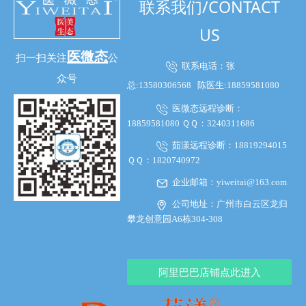
联系我们/CONTACT
US
医微态
扫一扫关注
公
联系电话：张
众号
总:13580306568
陈医生:18859581080
医微态远程诊断：
18859581080 ＱＱ：3240311686
茹漾远程诊断：18819294015
ＱＱ：1820740972
企业邮箱：yiweitai@163.com
公司地址：广州市白云区龙归
攀龙创意园A6栋304-308
阿里巴巴店铺点此进入