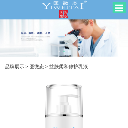
益肤柔和修护乳液
品牌展示
>
医微态
>
益肤柔和修护乳液