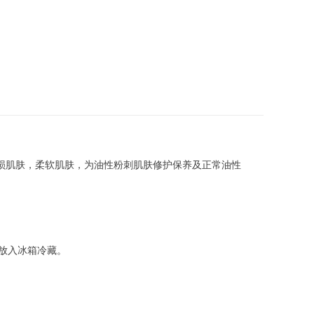
损肌肤，柔软肌肤，为油性粉刺肌肤修护保养及正常油性
出放入冰箱冷藏。