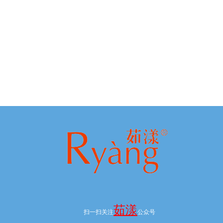
茹漾
扫一扫关注
公众号